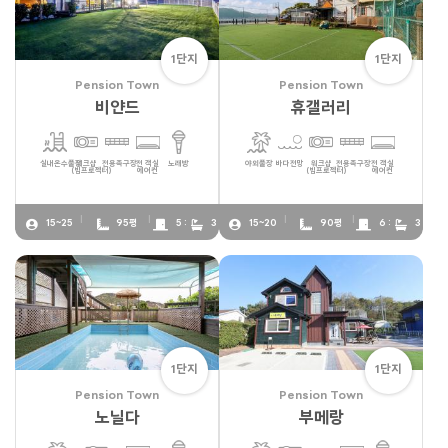
1단지
1단지
Pension Town
Pension Town
비얀드
휴갤러리
실내온수풀장
워크샵
전용족구장
전 객실
노래방
야외풀장
바다전망
워크샵
전용족구장
전 객실
(빔프로젝터)
에어컨
(빔프로젝터)
에어컨
15~25
95평
5 :
3
15~20
90평
6 :
3
1단지
1단지
Pension Town
Pension Town
노닐다
부메랑