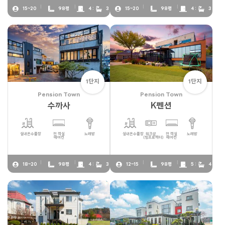
15~20
98평
4 :
3
15~20
98평
4 :
3
1단지
1단지
Pension Town
Pension Town
수까사
K펜션
실내온수풀장
전 객실
노래방
실내온수풀장
워크샵
전 객실
노래방
에어컨
(빔프로젝터)
에어컨
18~20
98평
4 :
3
12~15
98평
5 :
4