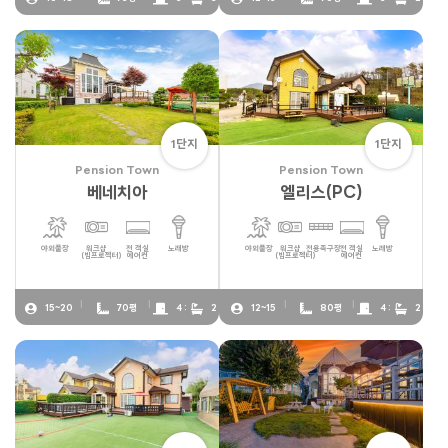
1단지
1단지
Pension Town
Pension Town
베네치아
엘리스(PC)
야외풀장
워크샵
전 객실
노래방
야외풀장
워크샵
전용족구장
전 객실
노래방
(빔프로젝터)
에어컨
(빔프로젝터)
에어컨
15~20
70평
4 :
2
12~15
80평
4 :
2