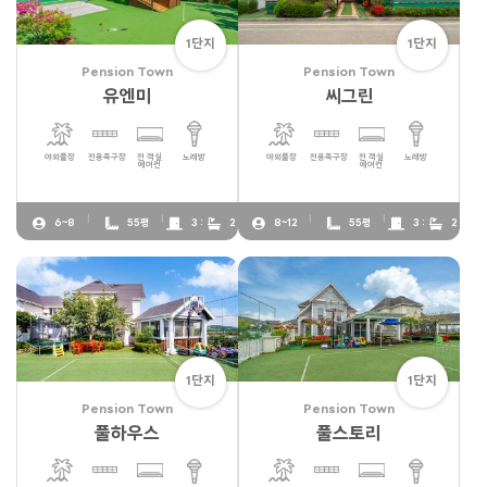
1단지
1단지
Pension Town
Pension Town
유엔미
씨그린
야외풀장
전용족구장
전 객실
노래방
야외풀장
전용족구장
전 객실
노래방
에어컨
에어컨
6~8
55평
3 :
2
8~12
55평
3 :
2
1단지
1단지
Pension Town
Pension Town
풀하우스
풀스토리