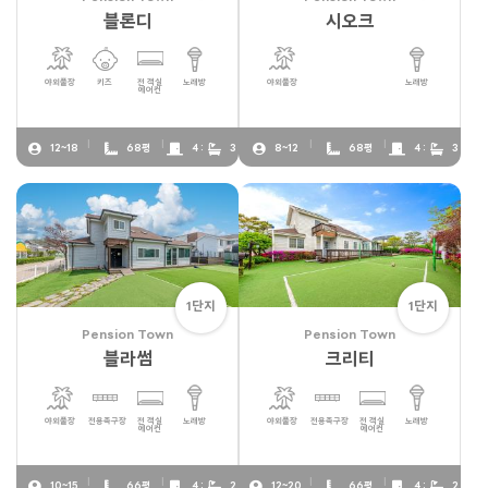
블론디
시오크
야외풀장
키즈
전 객실
노래방
야외풀장
노래방
에어컨
12~18
68평
4 :
3
8~12
68평
4 :
3
1단지
1단지
Pension Town
Pension Town
블라썸
크리티
야외풀장
전용족구장
전 객실
노래방
야외풀장
전용족구장
전 객실
노래방
에어컨
에어컨
10~15
66평
4 :
2
12~20
66평
4 :
2