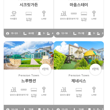
시크릿가든
마음스테이
야외풀장
전 객실
노래방
실내온수풀장
전용족구장
전 객실
노래방
에어컨
에어컨
15~20
80평
5 :
4
12~18
75.1평
5 :
3
1단지
1단지
Pension Town
Pension Town
느루펜션
제네시스
실내온수풀장
전용족구장
전 객실
노래방
실내온수풀장
전 객실
노래방
에어컨
에어컨
10~18
75평
5 :
3
12~15
70평
5 :
2