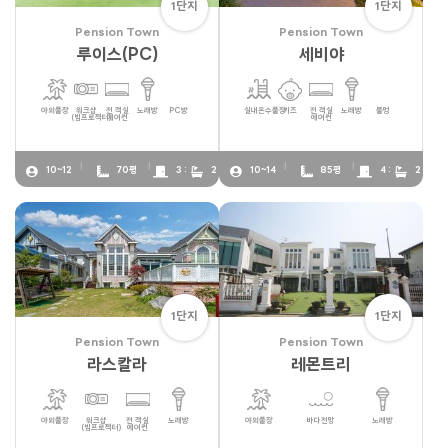
1단지
1단지
Pension Town
Pension Town
루이스(PC)
세비야
야외풀장
워크샵
전 객실
노래방
PC방
실내온수풀장
키즈
전 객실
노래방
불멍
(빔프로젝터)
에어컨
에어컨
10~12
70평
3 :
2
10~14
85평
4 :
2
1단지
1단지
Pension Town
Pension Town
라스칼라
레몬트리
야외풀장
워크샵
전 객실
노래방
야외풀장
바다전망
노래방
(빔프로젝터)
에어컨