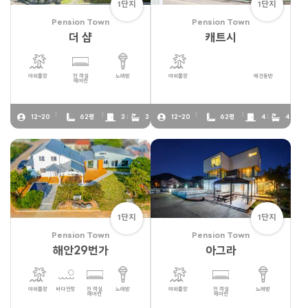
1단지
1단지
Pension Town
Pension Town
더 샵
캐트시
야외풀장
전 객실
노래방
야외풀장
애견동반
에어컨
12~20
62평
3 :
3
12~20
62평
4 :
4
1단지
1단지
Pension Town
Pension Town
해안29번가
아그라
야외풀장
바다전망
전 객실
노래방
야외풀장
전 객실
노래방
에어컨
에어컨