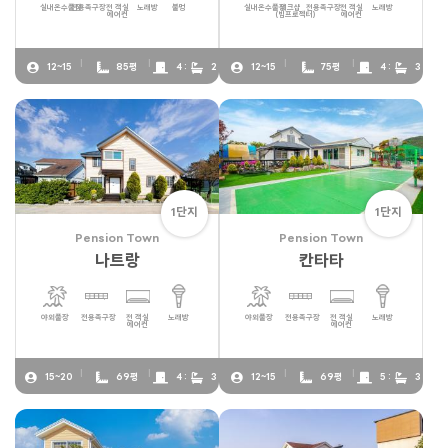
실내온수풀장
전용족구장
전 객실
노래방
불멍
실내온수풀장
워크샵
전용족구장
전 객실
노래방
에어컨
(빔프로젝터)
에어컨
12~15
85평
4 :
2
12~15
75평
4 :
3
1단지
1단지
Pension Town
Pension Town
나트랑
칸타타
야외풀장
전용족구장
전 객실
노래방
야외풀장
전용족구장
전 객실
노래방
에어컨
에어컨
15~20
69평
4 :
3
12~15
69평
5 :
3