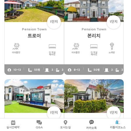
1단지
1단지
Pension Town
Pension Town
트로이
본리치
야외풀장
전 객실
야외풀장
전 객실
노래방
에어컨
에어컨
10~13
55평
3 :
3
8~12
50평
3 :
3
1단지
1단지
Pension Town
Pension Town
스카이랜드
별무리
실시간예약
Q&A
오시는길
리틀미코노스
카카오톡