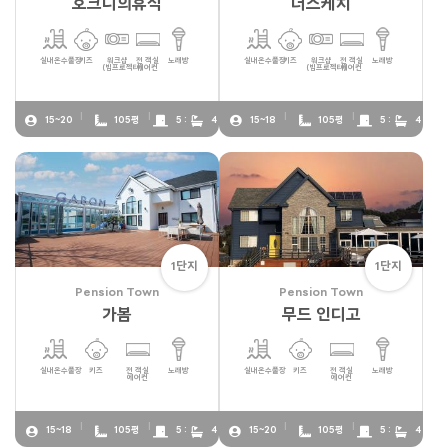
호크니의휴식
더스케치
실내온수풀장
키즈
워크샵
전 객실
노래방
실내온수풀장
키즈
워크샵
전 객실
노래방
(빔프로젝터)
에어컨
(빔프로젝터)
에어컨
15~20
105평
5 :
4
15~18
105평
5 :
4
1단지
1단지
Pension Town
Pension Town
가봄
무드 인디고
실내온수풀장
키즈
전 객실
노래방
실내온수풀장
키즈
전 객실
노래방
에어컨
에어컨
15~18
105평
5 :
4
15~20
105평
5 :
4