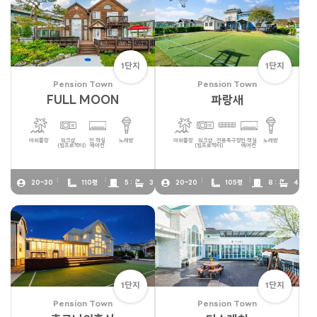
1단지
1단지
Pension Town
Pension Town
FULL MOON
파랑새
야외풀장
워크샵
전 객실
노래방
야외풀장
워크샵
전용족구장
전 객실
노래방
(빔프로젝터)
에어컨
(빔프로젝터)
에어컨
20~30
110평
5 :
3
20~20
105평
8 :
4
1단지
1단지
Pension Town
Pension Town