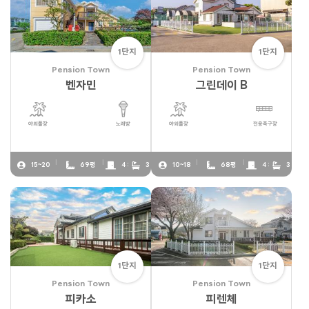
1단지
1단지
Pension Town
Pension Town
벤자민
그린데이 B
야외풀장
노래방
야외풀장
전용족구장
15~20
69평
4 :
3
10~18
68평
4 :
3
1단지
1단지
Pension Town
Pension Town
피카소
피렌체