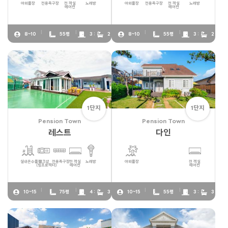
야외풀장
전용족구장
전 객실
노래방
야외풀장
전용족구장
전 객실
노래방
에어컨
에어컨
8~10
55평
3 :
2
8~10
55평
3 :
2
1단지
1단지
Pension Town
Pension Town
레스트
다인
실내온수풀장
워크샵
전용족구장
전 객실
노래방
야외풀장
전 객실
(빔프로젝터)
에어컨
에어컨
10~15
75평
4 :
3
10~15
55평
3 :
3