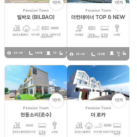
1단지
1단지
Pension Town
Pension Town
빌바오 (BILBAO)
더컨테이너 TOP & NEW
실내온수풀장
키즈
바다전망
워크샵
전용족구장
야외풀장
워크샵
전 객실
노래방
(빔프로젝터)
(빔프로젝터)
에어컨
20~40
140평
10 :
7
10 :
25~40
130평
6
1단지
1단지
Pension Town
Pension Town
천둥소리(온수)
더 로카
실내온수풀장
전용족구장
전 객실
노래방
실내온수풀장
키즈
바다전망
전용족구장
전 객실
에어컨
에어컨