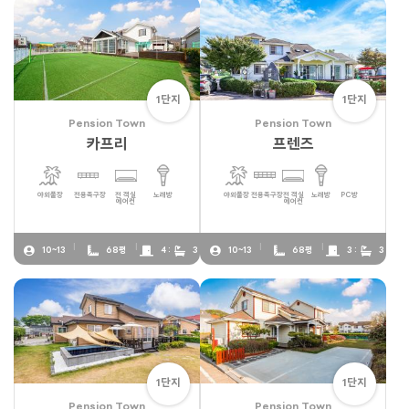
1단지
1단지
Pension Town
Pension Town
카프리
프렌즈
야외풀장
전용족구장
전 객실
노래방
야외풀장
전용족구장
전 객실
노래방
PC방
에어컨
에어컨
10~13
68평
4 :
3
10~13
68평
3 :
3
1단지
1단지
Pension Town
Pension Town