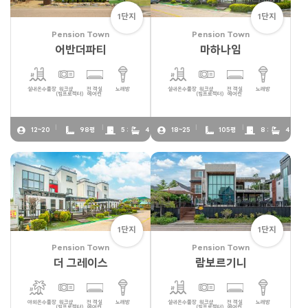
1단지
1단지
Pension Town
Pension Town
어반더파티
마하나임
실내온수풀장
워크샵
전 객실
노래방
실내온수풀장
워크샵
전 객실
노래방
(빔프로젝터)
에어컨
(빔프로젝터)
에어컨
12~20
98평
5 :
4
18~25
105평
8 :
4
1단지
1단지
Pension Town
Pension Town
더 그레이스
람보르기니
야외온수풀장
워크샵
전 객실
노래방
실내온수풀장
워크샵
전 객실
노래방
(빔프로젝터)
에어컨
(빔프로젝터)
에어컨