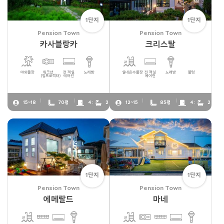
1단지
1단지
Pension Town
Pension Town
카사블랑카
크리스탈
야외풀장
워크샵
전 객실
노래방
실내온수풀장
전 객실
노래방
불멍
(빔프로젝터)
에어컨
에어컨
15~18
70평
4 :
2
12~15
85평
4 :
2
1단지
1단지
Pension Town
Pension Town
에메랄드
마네