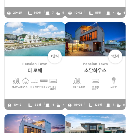
20~25
140평
7 :
5
10~12
85평
4 :
4
1단지
1단지
Pension Town
Pension Town
더 로쉐
소담하우스
실내온수풀장
키즈
바다전망
전용족구장
전 객실
실내온수풀장
전 객실
노래방
에어컨
에어컨
10~12
88평
4 :
4
18~25
125평
7 :
6