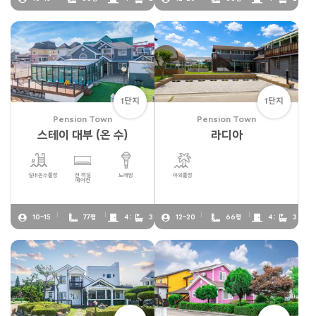
1단지
1단지
Pension Town
Pension Town
스테이 대부 (온 수)
라디아
실내온수풀장
전 객실
노래방
야외풀장
에어컨
10~15
77평
4 :
3
12~20
66평
4 :
3