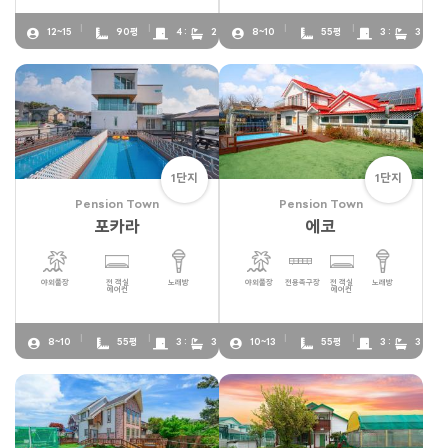
12~15
90평
4 :
2
8~10
55평
3 :
3
1단지
1단지
Pension Town
Pension Town
포카라
에코
야외풀장
전 객실
노래방
야외풀장
전용족구장
전 객실
노래방
에어컨
에어컨
8~10
55평
3 :
3
10~13
55평
3 :
3