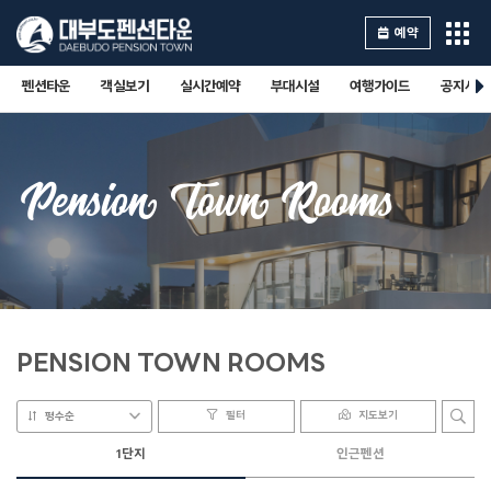
예약
펜션타운
객실보기
실시간예약
부대시설
여행가이드
공지사항
Pension Town Rooms
PENSION TOWN ROOMS
필터
지도보기
평수순
1단지
인근펜션