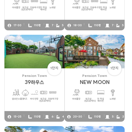
야외풀장
워크샵
전용족구장
전 객실
노래방
야외풀장
워크샵
전용족구장
전 객실
노래방
(빔프로젝터)
에어컨
(빔프로젝터)
에어컨
17~30
110평
7 :
5
18~30
110평
7 :
5
1단지
1단지
Pension Town
Pension Town
39하우스
NEW MOON
실내온수풀장
키즈
바다전망
워크샵
전용족구장
야외풀장
워크샵
전 객실
노래방
(빔프로젝터)
(빔프로젝터)
에어컨
15~25
110평
6 :
4
20~30
110평
5 :
3