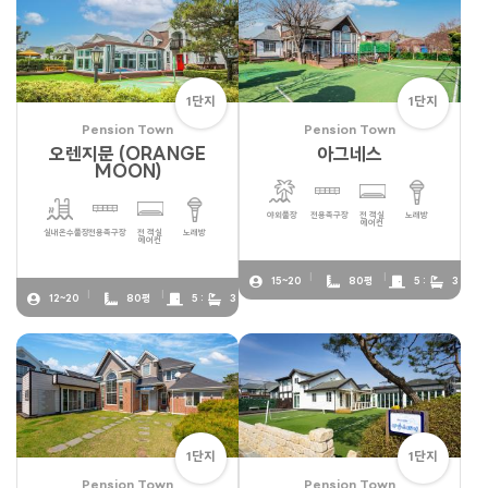
1단지
1단지
Pension Town
Pension Town
오렌지문 (ORANGE
아그네스
MOON)
야외풀장
전용족구장
전 객실
노래방
에어컨
실내온수풀장
전용족구장
전 객실
노래방
에어컨
15~20
80평
5 :
3
12~20
80평
5 :
3
1단지
1단지
Pension Town
Pension Town