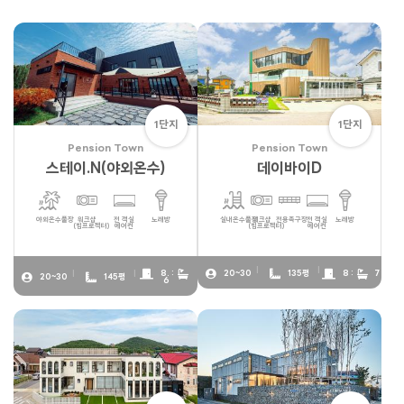
1단지
1단지
Pension Town
Pension Town
스테이.N(야외온수)
데이바이D
야외온수풀장
워크샵
전 객실
노래방
실내온수풀장
워크샵
전용족구장
전 객실
노래방
(빔프로젝터)
에어컨
(빔프로젝터)
에어컨
8. :
20~30
135평
8 :
7
20~30
145평
6