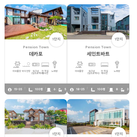
1단지
1단지
Pension Town
Pension Town
데카포
세인트바트
야외풀장
바다전망
워크샵
전 객실
노래방
야외풀장
워크샵
전 객실
노래방
(빔프로젝터)
에어컨
(빔프로젝터)
에어컨
15~35
100평
6 :
5
18~25
100평
8 :
3
1단지
1단지