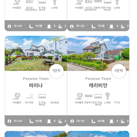
야외풀장
워크샵
전 객실
노래방
야외풀장
워크샵
전용족구장
전 객실
노래방
(빔프로젝터)
에어컨
(빔프로젝터)
에어컨
15~20
90평
5 :
3
15~20
90평
4 :
3
1단지
1단지
Pension Town
Pension Town
마리나
캐리비안
야외풀장
바다전망
전 객실
애견동반
야외풀장
전용족구장
전 객실
노래방
PC방
에어컨
에어컨
15~20
85평
5 :
3
10~15
80평
4 :
3