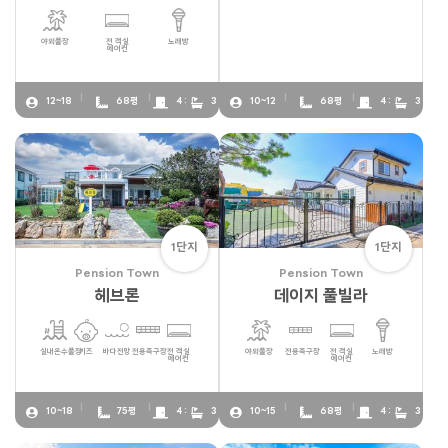
야외풀장
전 객실
노래방
에어컨
12~18
68평
4 :
3
10~12
68평
4 :
3
1단지
1단지
Pension Town
Pension Town
헤브론
데이지 풀빌라
실내온수풀장
키즈
바다전망
전용족구장
전 객실
야외풀장
전용족구장
전 객실
노래방
에어컨
에어컨
10~18
75평
4 :
3
10~15
68평
4 :
3