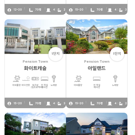
12~20
70평
4 :
2
15~20
70평
4 :
3
1단지
1단지
Pension Town
Pension Town
화이트캐슬
아일랜드
야외풀장
바다전망
워크샵
전 객실
노래방
야외풀장
전 객실
노래방
(빔프로젝터)
에어컨
에어컨
15~20
70평
4 :
3
15~20
70평
4 :
2