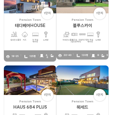
1단지
1단지
Pension Town
Pension Town
테디베어HOUSE
블루스카이
실내온수풀장
키즈
전 객실
노래방
야외온수풀장
워크샵
전용족구장
전 객실
노래방
에어컨
(빔프로젝터)
에어컨
6. :
30~40
120평
8 :
5
18~25
125평
6
1단지
1단지
Pension Town
Pension Town
HAUS 684 PLUS
헤세드