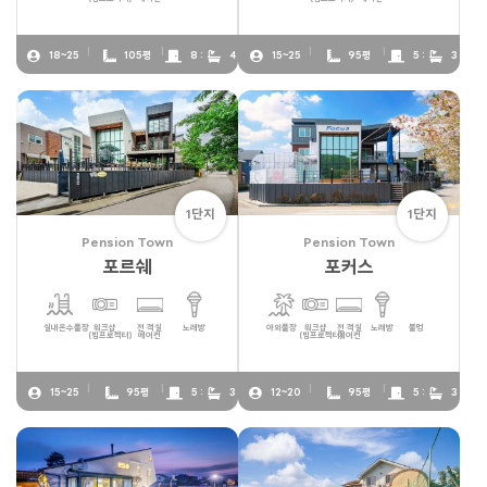
18~25
105평
8 :
4
15~25
95평
5 :
3
1단지
1단지
Pension Town
Pension Town
포르쉐
포커스
실내온수풀장
워크샵
전 객실
노래방
야외풀장
워크샵
전 객실
노래방
불멍
(빔프로젝터)
에어컨
(빔프로젝터)
에어컨
15~25
95평
5 :
3
12~20
95평
5 :
3