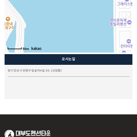
50m
오시는길
경기 안산시 단원구 참살이4길 30, (선감동)