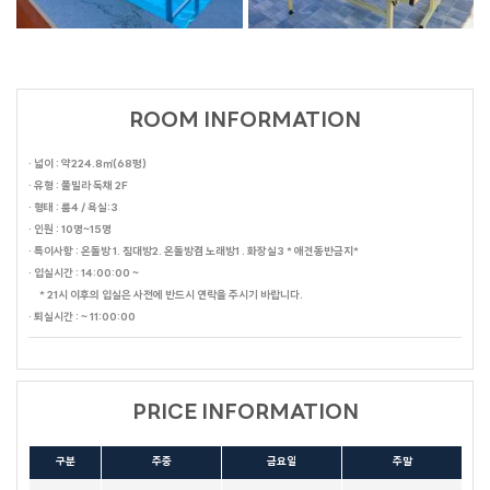
ROOM INFORMATION
· 넓이 : 약224.8㎡(68평)
· 유형 : 풀빌라 독채 2F
· 형태 : 룸4 / 욕실:3
· 인원 : 10명~15명
· 특이사항 : 온돌방 1. 침대방2. 온돌방겸 노래방1 . 화장실3 * 애견동반금지*
· 입실시간 : 14:00:00 ~
* 21시 이후의 입실은 사전에 반드시 연락을 주시기 바랍니다.
· 퇴실시간 : ~ 11:00:00
PRICE INFORMATION
구분
주중
금요일
주말
테디베어HOUSE
수까사
HAUS 684