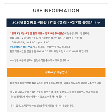
마티스
플로라
크리티
비얀드
헤세드
USE INFORMATION
노닐다
칸타타
씨그린
느루펜션
시크릿가든
HAUS 684 PLUS
K펜션
유엔미
2026년 풀장 (찬물) 이용안내 (기간 6월 1일 ~ 9월 7일) 풀장크기 4*6
풀스토리
풀하우스
·
6월과 9월 1일~7일 은 풀장 사용시 별도 요금 (10만원)
이 발생됩니다. (찬물제공)
· 풀장 이용시 2일~3일전 반드시 전화신청 하셔야 합니다. (당일 신청불가)
(1588-1934, am9:00 ~ pm 19:00)
화이트맨션 family 204
화이트맨션 family 303
화이트맨션 family 201
화이트맨션 family 301
화이트맨션 원룸 203
베니스 PC (선재도)
아임하우스
·
7월과 8월은 풀장 무료
제공됩니다.
(전화 안 주셔도 됩니다.)
· 풀장 이용시간은 입실 당일 PM 14:00 부터 익일 오전 AM 10:00 까지 입니다.
· ★수영장 이용시 반드시 안전수칙을 준수하시기 바랍니다.★
바베큐장 이용안내
· 데이지 풀빌라 펜션은 실내 독립된 개별 바베큐장이며, 무료로 자유롭게 이용하실수 있습니다.
· 객실 내 바베큐장에 그릴만 준비되어 있으며, 숯과 철망 등은 직접 준비해오시거나 단지 내
이마트편의점에서 구매하셔서 셀프로 이용하시면 됩니다.
· 가위, 집게, 토치(부탄가스 별도) 등 집기류는 비치되어 있습니다.