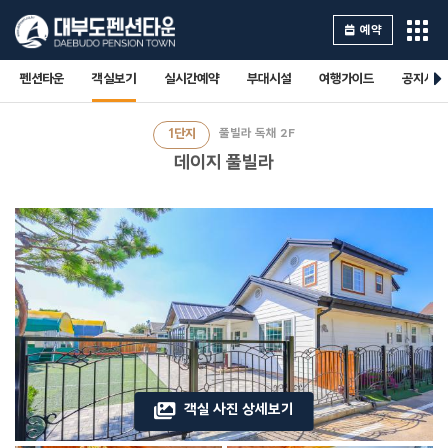
예약
펜션타운
객실보기
실시간예약
부대시설
여행가이드
공지사항
1단지
풀빌라 독채 2F
데이지 풀빌라
객실 사진 상세보기