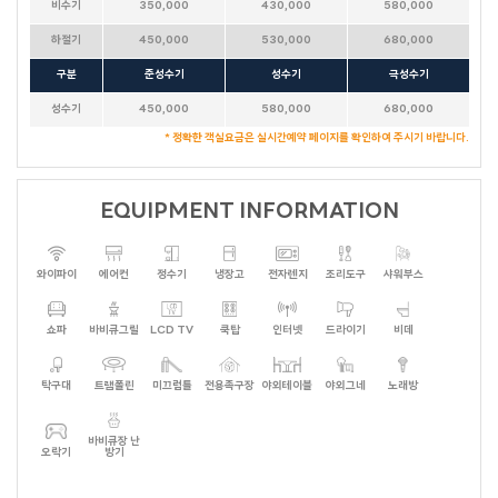
비수기
350,000
430,000
580,000
뚜까사
큐브
화이트캐슬
FULL MOON
소담하우스
미까사
하절기
450,000
530,000
680,000
포르쉐
레몬트리
포커스
NEW MOON
HALF MOON
더컨테이너 TOP & NEW
라스칼라
아일랜드
세비야
람보르기니
구분
준성수기
성수기
극성수기
데카포
갤럭시
성수기
450,000
580,000
680,000
호크니의휴식
무드 인디고
별무리
더 로쉐
가봄
* 정확한 객실요금은 실시간예약 페이지를 확인하여 주시기 바랍니다.
달무리
더스케치
더 로카
스테이 대부 (온 수)
어반더파티
세인트바트
에메랄드
더 루미
퍼플(바베큐장 없음)
오렌지
올리브나무
옐로우(바베큐장 없음)
크리스탈
베네치아
EQUIPMENT INFORMATION
카사블랑카
마린
블루
39하우스
빌바오 (BILBAO)
블론디
밀레
더 샵
데이바이D
유람스테이
브리즈번
벤자민
에코
피렌체
와이파이
에어컨
정수기
냉장고
전자렌지
조리도구
샤워부스
부메랑
휴갤러리
셀키
레스트
파랑새
카프리
엘프
마네
쇼파
바비큐그릴
LCD TV
쿡탑
인터넷
드라이기
비데
엘리스(PC)
루이스(PC)
스카이랜드
본리치
제네시스
마하나임
마리나
블라썸
라일락
캐리비안
시오크
블루스카이
드가A
더 그레이스
다인
드가B
탁구대
트램폴린
미끄럼틀
전용족구장
야외테이블
야외그네
노래방
아그라
포카라
천둥소리(온수)
스테이.N(야외온수)
트로이
그린데이 B
나트랑
바비큐장 난
프렌즈
라디아
아그네스
피카소
해안29번가
그린데이
캐트시
비바체
오락기
방기
마음스테이
헤브론
데이지 풀빌라
오렌지문 (ORANGE MOON)