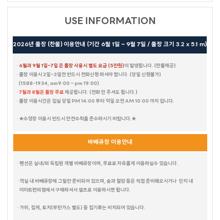
USE INFORMATION
2026년 풀장 (찬물) 이용안내 (기간 6월 1일 ~ 9월 7일 / 풀장 크기 3.2 x 5.1 m)
·
6월과 9월 1일~7일 은 풀장 사용시 별도 요금 (5만원)
이 발생됩니다. (찬물제공)
· 풀장 이용시 2일~3일전 반드시 전화신청 하셔야 합니다. (당일 신청불가)
(1588-1934, am9:00 ~ pm 19:00)
·
7월과 8월은 풀장 무료
제공됩니다.
(전화 안 주셔도 됩니다.)
· 풀장 이용시간은 입실 당일 PM 14:00 부터 익일 오전 AM 10:00 까지 입니다.
· ★수영장 이용시 반드시 안전수칙을 준수하시기 바랍니다.★
바베큐장 이용안내
· 펜션은 실내/외 독립된 개별 바베큐장이며, 무료로 자유롭게 이용하실수 있습니다.
· 객실 내 바베큐장에 그릴만 준비되어 있으며, 숯과 철망 등은 직접 준비해오시거나 단지 내
테디베어HOUSE
이마트편의점에서 구매하셔서 셀프로 이용하시면 됩니다.
수까사
HAUS 684
뚜까사
큐브
화이트캐슬
FULL MOON
소담하우스
미까사
· 가위, 집게, 토치(부탄가스 별도) 등 집기류는 비치되어 있습니다.
포르쉐
레몬트리
포커스
NEW MOON
HALF MOON
더컨테이너 TOP & NEW
라스칼라
아일랜드
세비야