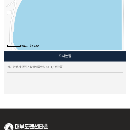
칸타타
씨그린
느루펜션
시크릿가든
HAUS 684 PLUS
K펜션
유엔미
풀스토리
풀하우스
화이트맨션 family 204
화이트맨션 family 303
화이트맨션 family 201
화이트맨션 family 301
화이트맨션 원룸 203
베니스 PC (선재도)
아임하우스
50m
오시는길
경기 안산시 단원구 참살이중앙길 16-1, (선감동)