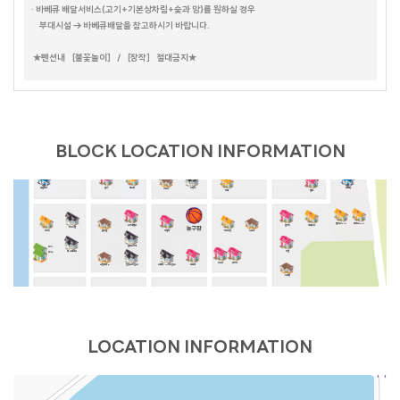
람보르기니
· 바베큐 배달서비스(고기+기본상차림+숯과 망)를 원하실 경우
데카포
갤럭시
부대시설 → 바베큐배달을 참고하시기 바랍니다.
호크니의휴식
무드 인디고
별무리
더 로쉐
가봄
★펜션내 ［불꽃놀이］ / ［장작］ 절대금지★
달무리
더스케치
더 로카
스테이 대부 (온 수)
어반더파티
세인트바트
에메랄드
더 루미
퍼플(바베큐장 없음)
오렌지
올리브나무
옐로우(바베큐장 없음)
크리스탈
베네치아
카사블랑카
마린
블루
39하우스
BLOCK LOCATION INFORMATION
빌바오 (BILBAO)
블론디
밀레
더 샵
데이바이D
유람스테이
브리즈번
벤자민
에코
피렌체
부메랑
휴갤러리
셀키
레스트
파랑새
카프리
엘프
마네
엘리스(PC)
루이스(PC)
스카이랜드
본리치
제네시스
마하나임
마리나
블라썸
라일락
캐리비안
시오크
블루스카이
드가A
더 그레이스
다인
드가B
아그라
포카라
천둥소리(온수)
스테이.N(야외온수)
트로이
그린데이 B
나트랑
프렌즈
라디아
아그네스
피카소
해안29번가
그린데이
캐트시
비바체
마음스테이
헤브론
데이지 풀빌라
오렌지문 (ORANGE MOON)
LOCATION INFORMATION
마티스
플로라
크리티
비얀드
헤세드
노닐다