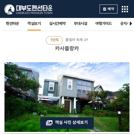
예약
펜션타운
객실보기
실시간예약
부대시설
여행가이드
공지사항
1단지
풀빌라 독채 2F
카사블랑카
객실 사진 상세보기