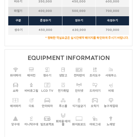
비수기
350,000
450,000
600,000
하절기
400,000
500,000
700,000
구분
준성수기
성수기
극성수기
성수기
450,000
630,000
700,000
* 정확한 객실요금은 실시간예약 페이지를 확인하여 주시기 바랍니다.
EQUIPMENT INFORMATION
와이파이
에어컨
정수기
냉장고
전자렌지
조리도구
샤워부스
쇼파
바비큐그릴
LCD TV
전기쿡탑
인터넷
드라이기
비데
에어하키
다트
안마의자
푸스볼
식기살균기
오락기
농구게임대
회의용 테이
당구대
미니탁구대
빔프로젝트
블
화이트보드
야외그네
노래방