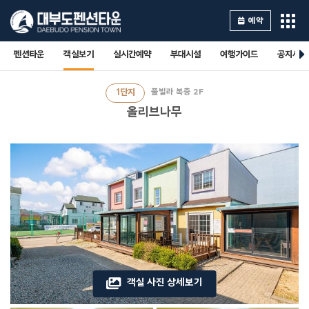
예약
펜션타운
객실보기
실시간예약
부대시설
여행가이드
공지사항
1단지
풀빌라 복층 2F
올리브나무
객실 사진 상세보기