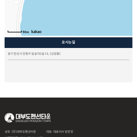
칸타타
씨그린
느루펜션
시크릿가든
HAUS 684 PLUS
K펜션
유엔미
풀스토리
풀하우스
50m
오시는길
화이트맨션 family 204
화이트맨션 family 303
화이트맨션 family 201
화이트맨션 family 301
화이트맨션 원룸 203
베니스 PC (선재도)
아임하우스
경기 안산시 단원구 참살이2길 13, (선감동)
상호: (주)대부도펜션타운
대표: 대표이사 양운영