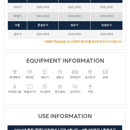
비수기
200,000
260,000
290,000
하절기
250,000
300,000
350,000
구분
준성수기
성수기
극성수기
성수기
260,000
300,000
350,000
* 정확한 객실요금은 실시간예약 페이지를 확인하여 주시기 바랍니다.
EQUIPMENT INFORMATION
와이파이
에어컨
정수기
냉장고
전자렌지
조리도구
쇼파
바비큐그릴
벽걸이TV
가스렌지
전기포트
드라이기
식탁
USE INFORMATION