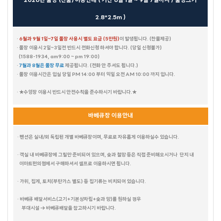
2026년 풀장 (찬물) 이용안내 ( 기간 6월 1일 ~ 9월 7일까지 / 풀장크기
2.8*2.5m )
·
6월과 9월 1일~7일 풀장 사용시 별도 요금 (5만원)
이 발생됩니다. (찬물제공)
· 풀장 이용시 2일~3일전 반드시 전화신청 하셔야 합니다. (당일 신청불가)
(1588-1934, am9:00 ~ pm 19:00)
·
7월과 8월은 풀장 무료
제공됩니다.
(전화 안 주셔도 됩니다.)
· 풀장 이용시간은 입실 당일 PM 14:00 부터 익일 오전 AM 10:00 까지 입니다.
· ★수영장 이용시 반드시 안전수칙을 준수하시기 바랍니다.★
바베큐장 이용안내
· 펜션은 실내/외 독립된 개별 바베큐장이며, 무료로 자유롭게 이용하실수 있습니다.
· 객실 내 바베큐장에 그릴만 준비되어 있으며, 숯과 철망 등은 직접 준비해오시거나 단지 내
이마트편의점에서 구매하셔서 셀프로 이용하시면 됩니다.
· 가위, 집게, 토치(부탄가스 별도) 등 집기류는 비치되어 있습니다.
테디베어HOUSE
· 바베큐 배달서비스(고기+기본상차림+숯과 망)를 원하실 경우
수까사
HAUS 684
부대시설 → 바베큐배달을 참고하시기 바랍니다.
뚜까사
큐브
화이트캐슬
FULL MOON
소담하우스
미까사
포르쉐