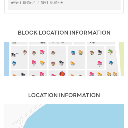
레몬트리
★펜션내 ［불꽃놀이］ / ［장작］ 절대금지★
포커스
NEW MOON
HALF MOON
더컨테이너 TOP & NEW
라스칼라
아일랜드
세비야
람보르기니
데카포
갤럭시
호크니의휴식
무드 인디고
별무리
더 로쉐
가봄
달무리
더스케치
더 로카
스테이 대부 (온 수)
어반더파티
세인트바트
BLOCK LOCATION INFORMATION
에메랄드
더 루미
퍼플(바베큐장 없음)
오렌지
올리브나무
옐로우(바베큐장 없음)
크리스탈
베네치아
카사블랑카
마린
블루
39하우스
빌바오 (BILBAO)
블론디
밀레
더 샵
데이바이D
유람스테이
브리즈번
벤자민
에코
피렌체
부메랑
휴갤러리
셀키
레스트
파랑새
카프리
엘프
마네
엘리스(PC)
루이스(PC)
스카이랜드
본리치
제네시스
마하나임
마리나
블라썸
라일락
캐리비안
시오크
블루스카이
드가A
더 그레이스
다인
드가B
아그라
포카라
천둥소리(온수)
스테이.N(야외온수)
트로이
그린데이 B
나트랑
LOCATION INFORMATION
프렌즈
라디아
아그네스
피카소
해안29번가
그린데이
캐트시
비바체
마음스테이
헤브론
데이지 풀빌라
오렌지문 (ORANGE MOON)
마티스
플로라
크리티
비얀드
헤세드
노닐다