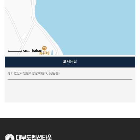
50m
오시는길
경기 안산시 단원구 참살이1길 9, (선감동)