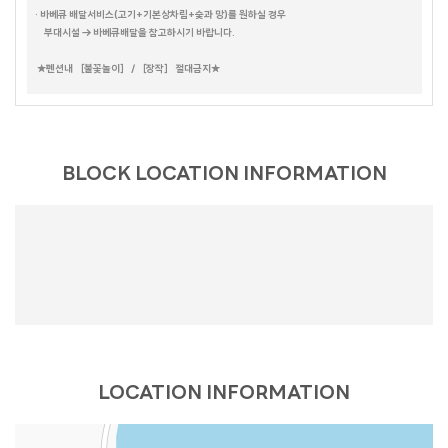
· 바베큐 배달서비스(고기+기본상차림+숯과 망)를 원하실 경우
칸타타
씨그린
느루펜션
시크릿가든
HAUS 684 PLUS
부대시설 → 바베큐배달을 참고하시기 바랍니다.
K펜션
유엔미
풀스토리
★펜션내 ［불꽃놀이］ / ［장작］ 절대금지★
풀하우스
화이트맨션 family 204
화이트맨션 family 303
화이트맨션 family 201
화이트맨션 family 301
화이트맨션 원룸 203
베니스 PC (선재도)
아임하우스
BLOCK LOCATION INFORMATION
LOCATION INFORMATION