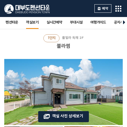
예약
펜션타운
객실보기
실시간예약
부대시설
여행가이드
공지사항
1단지
풀빌라 독채 2F
블라썸
객실 사진 상세보기