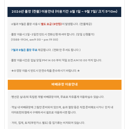
레몬트리
포커스
NEW MOON
HALF MOON
더컨테이너 TOP & NEW
라스칼라
아일랜드
세비야
람보르기니
데카포
2026년 풀장 (찬물) 이용안내 (이용기간 6월 1일 ~ 9월 7일/ 크기 5*10m)
갤럭시
호크니의휴식
무드 인디고
별무리
더 로쉐
가봄
· 6월과 9월은 풀장 사용시
별도 요금 (8만원)
이 발생됩니다. (찬물제공)
달무리
더스케치
더 로카
스테이 대부 (온 수)
어반더파티
세인트바트
에메랄드
· 풀장 이용시 2일~3일전 반드시 전화신청 하셔야 합니다. (당일 신청불가)
더 루미
퍼플(바베큐장 없음)
오렌지
올리브나무
옐로우(바베큐장 없음)
(1588-1934, am9:00 ~ pm 19:00)
크리스탈
베네치아
카사블랑카
마린
블루
39하우스
·
7월과 8월은 풀장 무료
제공됩니다.
(전화 안 주셔도 됩니다.)
빌바오 (BILBAO)
블론디
밀레
더 샵
데이바이D
유람스테이
브리즈번
벤자민
에코
피렌체
· 풀장 이용시간은 입실 당일 PM 14:00 부터 익일 오전 AM 10:00 까지 입니다.
부메랑
휴갤러리
셀키
레스트
파랑새
카프리
엘프
마네
· ★수영장 이용시 반드시 안전수칙을 준수하시기 바랍니다.★
엘리스(PC)
루이스(PC)
스카이랜드
본리치
제네시스
마하나임
마리나
블라썸
라일락
캐리비안
시오크
바베큐장 이용안내
블루스카이
드가A
더 그레이스
다인
드가B
아그라
포카라
천둥소리(온수)
스테이.N(야외온수)
트로이
그린데이 B
나트랑
· 펜션은 실내/외 독립된 개별 바베큐장이며, 무료로 자유롭게 이용하실수 있습니다.
프렌즈
라디아
아그네스
피카소
해안29번가
그린데이
캐트시
비바체
· 객실 내 바베큐장에 그릴만 준비되어 있으며, 숯과 철망 등은 직접 준비해오시거나 단지 내
이마트편의점에서 구매하셔서 셀프로 이용하시면 됩니다.
마음스테이
헤브론
데이지 풀빌라
오렌지문 (ORANGE MOON)
· 가위, 집게, 토치(부탄가스 별도) 등 집기류는 비치되어 있습니다.
마티스
플로라
크리티
비얀드
헤세드
노닐다