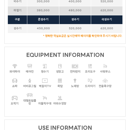
비수기
300,000
400,000
520,000
하절기
380,000
480,000
620,000
구분
준성수기
성수기
극성수기
성수기
450,000
520,000
620,000
* 정확한 객실요금은 실시간예약 페이지를 확인하여 주시기 바랍니다.
EQUIPMENT INFORMATION
와이파이
에어컨
정수기
냉장고
전자렌지
조리도구
샤워부스
쇼파
바비큐그릴
벽걸이TV
쿡탑
노래방
드라이기
전용족구장
대형트램플
오락기
린
미들탁구대
야외수영장
테디베어HOUSE
수까사
HAUS 684
뚜까사
큐브
화이트캐슬
FULL MOON
소담하우스
미까사
USE INFORMATION
포르쉐