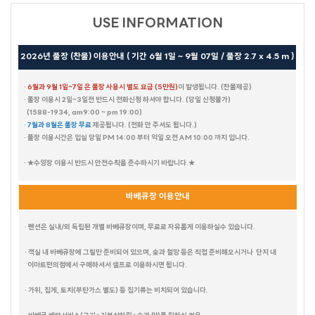
USE INFORMATION
2026년 풀장 (찬물) 이용안내 ( 기간 6월 1일 ~ 9월 07일 / 풀장 2.7 x 4.5 m )
·
6월과 9월 1일~7일 은 풀장 사용시 별도 요금 (5만원)
이 발생됩니다. (찬물제공)
· 풀장 이용시 2일~3일전 반드시 전화신청 하셔야 합니다. (당일 신청불가)
(1588-1934, am9:00 ~ pm 19:00)
·
7월과 8월은 풀장 무료
제공됩니다.
(전화 안 주셔도 됩니다.)
· 풀장 이용시간은 입실 당일 PM 14:00 부터 익일 오전 AM 10:00 까지 입니다.
· ★수영장 이용시 반드시 안전수칙을 준수하시기 바랍니다.★
바베큐장 이용안내
· 펜션은 실내/외 독립된 개별 바베큐장이며, 무료로 자유롭게 이용하실수 있습니다.
· 객실 내 바베큐장에 그릴만 준비되어 있으며, 숯과 철망 등은 직접 준비해오시거나 단지 내
이마트편의점에서 구매하셔서 셀프로 이용하시면 됩니다.
· 가위, 집게, 토치(부탄가스 별도) 등 집기류는 비치되어 있습니다.
테디베어HOUSE
수까사
HAUS 684