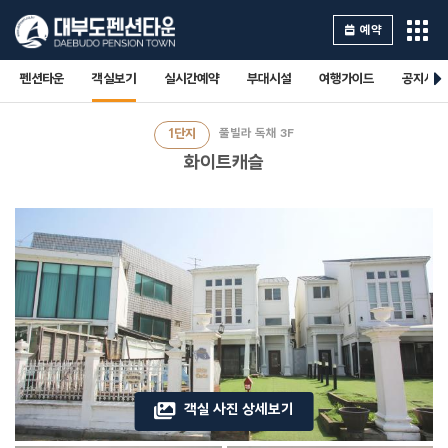
예약
펜션타운
객실보기
실시간예약
부대시설
여행가이드
공지사항
1단지
풀빌라 독채 3F
화이트캐슬
객실 사진 상세보기