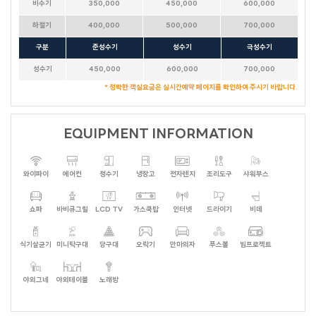
비수기
350,000
450,000
600,000
하절기
400,000
500,000
700,000
구분
준성수기
성수기
극성수기
성수기
450,000
600,000
700,000
* 정확한 객실요금은 실시간예약 페이지를 확인하여 주시기 바랍니다.
EQUIPMENT INFORMATION
와이파이
에어컨
정수기
냉장고
전자렌지
조리도구
샤워부스
쇼파
바비큐그릴
LCD TV
가스쿡탑
인터넷
드라이기
비데
식기살균기
미니탁구대
당구대
오락기
안마의자
푸스볼
빔프로젝트
야외그네
야외테이블
노래방