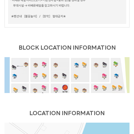
· 바베큐 배달서비스(고기+기본상차림+숯과 망)를 원하실 경우
뚜까사
큐브
화이트캐슬
부대시설 → 바베큐배달을 참고하시기 바랍니다.
FULL MOON
소담하우스
미까사
포르쉐
레몬트리
포커스
NEW MOON
HALF MOON
더컨테이너 TOP & NEW
라스칼라
아일랜드
세비야
★펜션내 ［불꽃놀이］ / ［장작］ 절대금지★
람보르기니
데카포
갤럭시
호크니의휴식
무드 인디고
별무리
더 로쉐
가봄
달무리
더스케치
더 로카
스테이 대부 (온 수)
어반더파티
세인트바트
에메랄드
더 루미
BLOCK LOCATION INFORMATION
퍼플(바베큐장 없음)
오렌지
올리브나무
옐로우(바베큐장 없음)
크리스탈
베네치아
카사블랑카
마린
블루
39하우스
빌바오 (BILBAO)
블론디
밀레
더 샵
데이바이D
유람스테이
브리즈번
벤자민
에코
피렌체
부메랑
휴갤러리
셀키
레스트
파랑새
카프리
엘프
마네
엘리스(PC)
루이스(PC)
스카이랜드
본리치
제네시스
마하나임
마리나
블라썸
라일락
캐리비안
시오크
블루스카이
드가A
더 그레이스
다인
드가B
아그라
포카라
천둥소리(온수)
스테이.N(야외온수)
트로이
그린데이 B
나트랑
LOCATION INFORMATION
프렌즈
라디아
아그네스
피카소
해안29번가
그린데이
캐트시
비바체
마음스테이
헤브론
데이지 풀빌라
오렌지문 (ORANGE MOON)