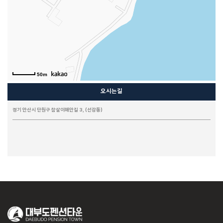
마티스
플로라
크리티
비얀드
헤세드
노닐다
칸타타
씨그린
느루펜션
시크릿가든
HAUS 684 PLUS
K펜션
유엔미
풀스토리
풀하우스
50m
화이트맨션 family 204
화이트맨션 family 303
화이트맨션 family 201
화이트맨션 family 301
화이트맨션 원룸 203
베니스 PC (선재도)
아임하우스
오시는길
경기 안산시 단원구 참살이해안길 3, (선감동)